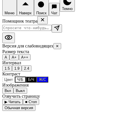
Темно
Меню
Наверх
Поиск
Чат
Помощник театра
Версия для слабовидящих
✕
Размер текста
А
А+
А++
Интервал
1.5
1.9
2.4
Контраст
Цвет
Ч/Б
Б/Ч
Ж/С
Изображения
Вкл
Выкл
Озвучить страницу
▶ Читать
■ Стоп
Обычная версия