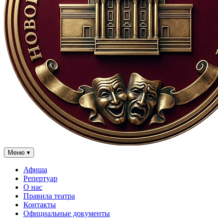
Меню
▾
Афиша
Репертуар
О нас
Правила театра
Контакты
Официальные документы