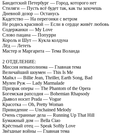
Бандитский Петербург — Город, которого нет
Стиляги — Пусть всё будет так, как ты захочешь
Дневной дозор — Останусь
Кадетство — На перегонки с ветром
Не родись красивой — Если в сердце живёт любовь
Содержанки — My Love
Слово пацана — Попурри
Король и Шут — Кукла колдуна
Лёд — Лететь
Мастер и Маргарита — Тема Воланда
2 ОТДЕЛЕНИЕ:
Миссия невыполнима — Главная тема
Величайший шоумен — This Is Me
Майкл — Billie Jean, Thriller, Earth Song, Bad
Мулен Руж — Lady Marmalade
Призрак оперы — The Phantom of the Opera
Богемская рапсодия — Bohemian Rhapsody
Дьявол носит Prada — Vogue
Красотка — Oh, Pretty Woman
Привидение — Unchained Melody
Очень странные дела — Running Up That Hill
Бумажный дом — Bella Ciao
Крёстный отец — Speak Softly Love
Звёздные войны — Главная тема