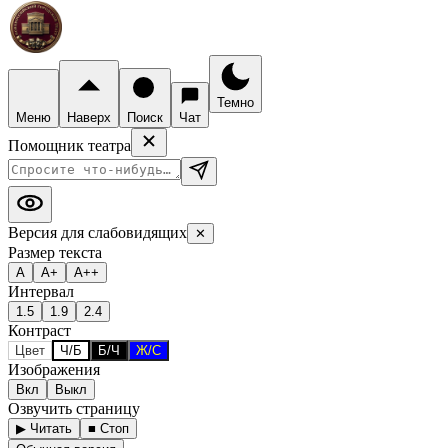
Темно
Меню
Наверх
Поиск
Чат
Помощник театра
Версия для слабовидящих
✕
Размер текста
А
А+
А++
Интервал
1.5
1.9
2.4
Контраст
Цвет
Ч/Б
Б/Ч
Ж/С
Изображения
Вкл
Выкл
Озвучить страницу
▶ Читать
■ Стоп