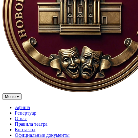
Меню
▾
Афиша
Репертуар
О нас
Правила театра
Контакты
Официальные документы