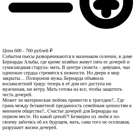
Цена
600 - 700 рублей ₽
События пьесы разворачиваются в маленьком селении, в доме
Бернарды Альбы, где кроме хозяйки живут пять ее дочерей и
сумасшедшая старуха- мать. В центре сюжета – девушки, чьи
одинокие сердца стремятся к нежности. Но двери в мир
закрыты… Похоронив мужа, Бернарда объявила
восьмилетний траур: теперь в её дом нет доступа ни
мужчинам, ни ветру. Мать готова на все, чтобы защитить
честь дочерей.
Может ли материнская любовь привести к трагедии?.. Где
грань между беззаветной преданность семейным ценностям и
мнением общества?.. Счастье дочерей для Бернарды на
первом месте. Но какой ценой?! Безмерно их любя и по-
своему заботясь об их будущем, мать, сама того не осознавая,
разрушает жизни дочерей.