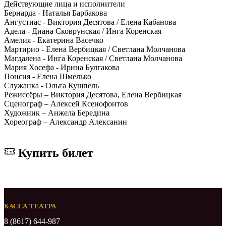
Действующие лица и исполнители
Бернарда - Наталья Барбакова
Ангустиас - Виктория Десятова / Елена Кабанова
Адела - Диана Сковрунская / Инга Коренская
Амелия - Екатерина Васечко
Мартирио - Елена Вербицкая / Светлана Молчанова
Магдалена - Инга Коренская / Светлана Молчанова
Мария Хосефа - Ирина Булгакова
Понсия - Елена Шмелько
Служанка - Ольга Кушпель
Режиссёры – Виктория Десятова, Елена Вербицкая
Сценограф – Алексей Ксенофонтов
Художник – Анжела Бередина
Хореограф – Александр Алексанин
Купить билет
КАССА ТЕАТРА
8 (8617) 644-987