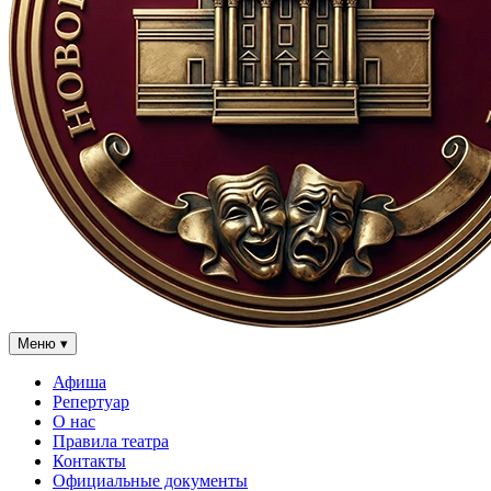
Меню
▾
Афиша
Репертуар
О нас
Правила театра
Контакты
Официальные документы