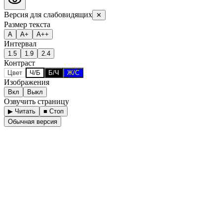
Версия для слабовидящих
✕
Размер текста
А
А+
А++
Интервал
1.5
1.9
2.4
Контраст
Цвет
Ч/Б
Б/Ч
Ж/С
Изображения
Вкл
Выкл
Озвучить страницу
▶ Читать
■ Стоп
Обычная версия