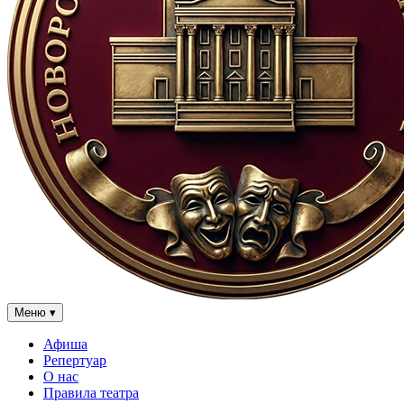
Меню
▾
Афиша
Репертуар
О нас
Правила театра