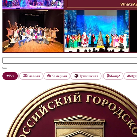
✦
🏛
🎭
🎬
👥
Все
Главная
Камерная
Пушкинская
Жанр
Ауд
▾