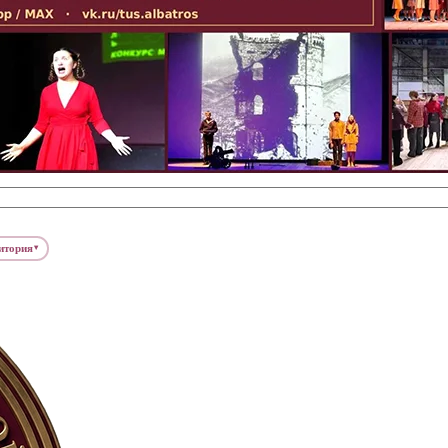
итория
▾