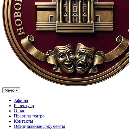
Меню
▾
Афиша
Репертуар
О нас
Правила театра
Контакты
Официальные документы