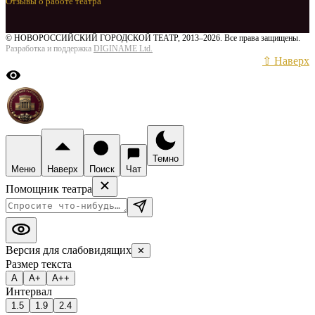
Отзывы о работе театра
© НОВОРОССИЙСКИЙ ГОРОДСКОЙ ТЕАТР, 2013–2026. Все права защищены.
Разработка и поддержка
DIGINAME Ltd.
⇧ Наверх
Темно
Меню
Наверх
Поиск
Чат
Помощник театра
Версия для слабовидящих
✕
Размер текста
А
А+
А++
Интервал
1.5
1.9
2.4