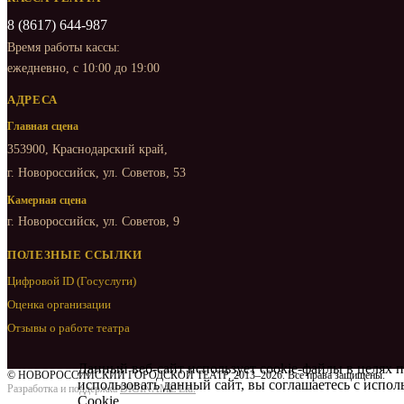
8 (8617) 644-987
Время работы кассы:
ежедневно, с 10:00 до 19:00
АДРЕСА
Главная сцена
353900, Краснодарский край,
г. Новороссийск, ул. Советов, 53
Камерная сцена
г. Новороссийск, ул. Советов, 9
ПОЛЕЗНЫЕ ССЫЛКИ
Цифровой ID (Госуслуги)
Оценка организации
Отзывы о работе театра
Данный веб-сайт использует cookie-файлы в целях 
© НОВОРОССИЙСКИЙ ГОРОДСКОЙ ТЕАТР, 2013–2026. Все права защищены.
использовать данный сайт, вы соглашаетесь с испо
Разработка и поддержка
DIGINAME Ltd.
Cookie
.