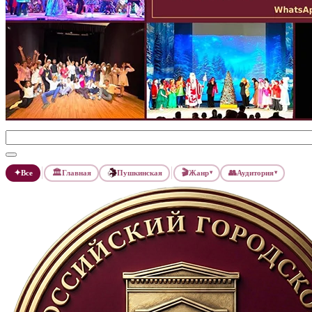
✦
🏛
🎬
👥
Все
Главная
Пушкинская
Жанр
Аудитория
▾
▾