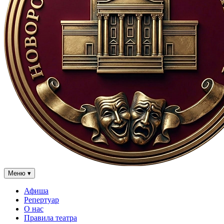
Меню
▾
Афиша
Репертуар
О нас
Правила театра