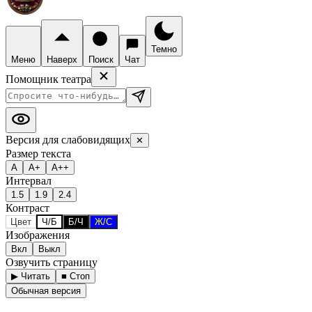
Темно
Меню
Наверх
Поиск
Чат
Помощник театра
Версия для слабовидящих
✕
Размер текста
А
А+
А++
Интервал
1.5
1.9
2.4
Контраст
Цвет
Ч/Б
Б/Ч
Ж/С
Изображения
Вкл
Выкл
Озвучить страницу
▶ Читать
■ Стоп
Обычная версия