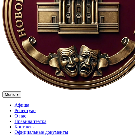
Меню
▾
Афиша
Репертуар
О нас
Правила театра
Контакты
Официальные документы