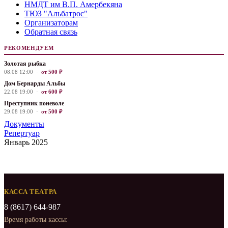
НМДТ им В.П. Амербекяна
ТЮЗ "Альбатрос"
Организаторам
Обратная связь
РЕКОМЕНДУЕМ
Золотая рыбка
08.08 12:00 ·
от 500 ₽
Дом Бернарды Альбы
22.08 19:00 ·
от 600 ₽
Преступник поневоле
29.08 19:00 ·
от 500 ₽
Документы
Репертуар
Январь 2025
КАССА ТЕАТРА
8 (8617) 644-987
Время работы кассы: