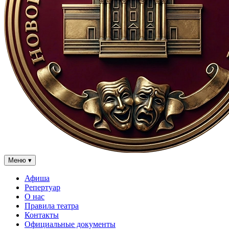
Меню
▾
Афиша
Репертуар
О нас
Правила театра
Контакты
Официальные документы