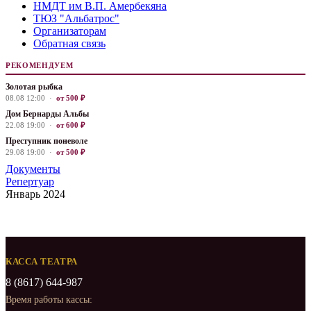
НМДТ им В.П. Амербекяна
ТЮЗ "Альбатрос"
Организаторам
Обратная связь
РЕКОМЕНДУЕМ
Золотая рыбка
08.08 12:00 ·
от 500 ₽
Дом Бернарды Альбы
22.08 19:00 ·
от 600 ₽
Преступник поневоле
29.08 19:00 ·
от 500 ₽
Документы
Репертуар
Январь 2024
КАССА ТЕАТРА
8 (8617) 644-987
Время работы кассы: