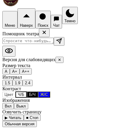
Темно
Меню
Наверх
Поиск
Чат
Помощник театра
Версия для слабовидящих
✕
Размер текста
А
А+
А++
Интервал
1.5
1.9
2.4
Контраст
Цвет
Ч/Б
Б/Ч
Ж/С
Изображения
Вкл
Выкл
Озвучить страницу
▶ Читать
■ Стоп
Обычная версия