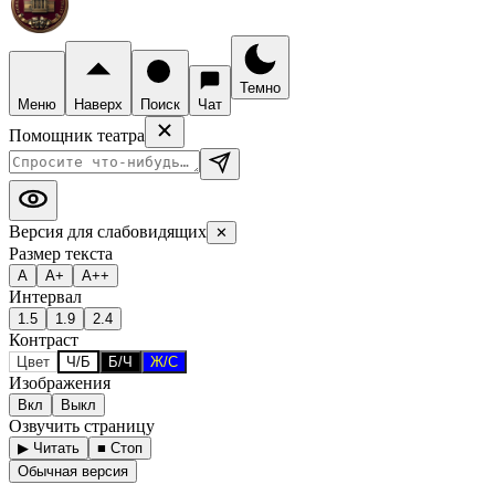
Темно
Меню
Наверх
Поиск
Чат
Помощник театра
Версия для слабовидящих
✕
Размер текста
А
А+
А++
Интервал
1.5
1.9
2.4
Контраст
Цвет
Ч/Б
Б/Ч
Ж/С
Изображения
Вкл
Выкл
Озвучить страницу
▶ Читать
■ Стоп
Обычная версия