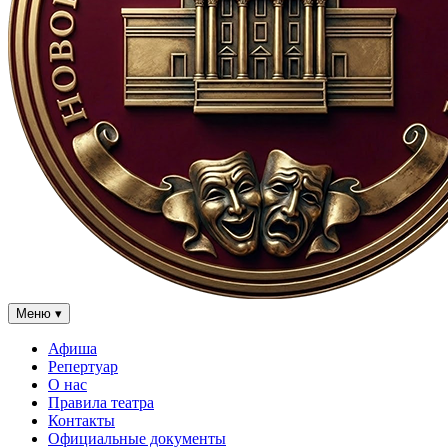
Меню
▾
Афиша
Репертуар
О нас
Правила театра
Контакты
Официальные документы