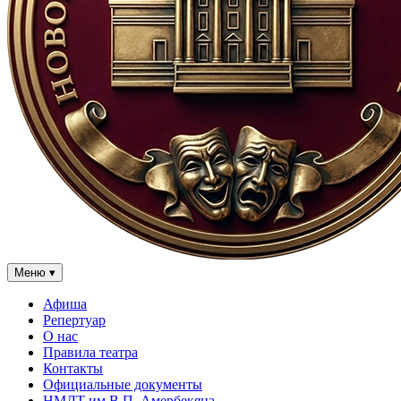
Меню
▾
Афиша
Репертуар
О нас
Правила театра
Контакты
Официальные документы
НМДТ им В.П. Амербекяна