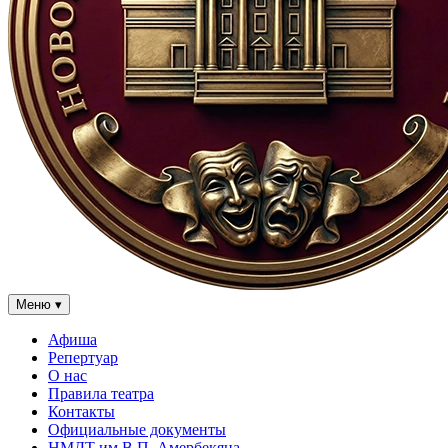
Меню
▾
Афиша
Репертуар
О нас
Правила театра
Контакты
Официальные документы
НМДТ им В.П. Амербекяна