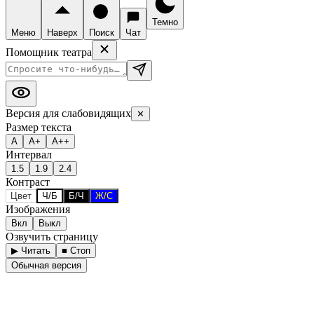
Темно
Меню
Наверх
Поиск
Чат
Помощник театра
Версия для слабовидящих
✕
Размер текста
А
А+
А++
Интервал
1.5
1.9
2.4
Контраст
Цвет
Ч/Б
Б/Ч
Ж/С
Изображения
Вкл
Выкл
Озвучить страницу
▶ Читать
■ Стоп
Обычная версия