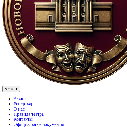
Меню
▾
Афиша
Репертуар
О нас
Правила театра
Контакты
Официальные документы