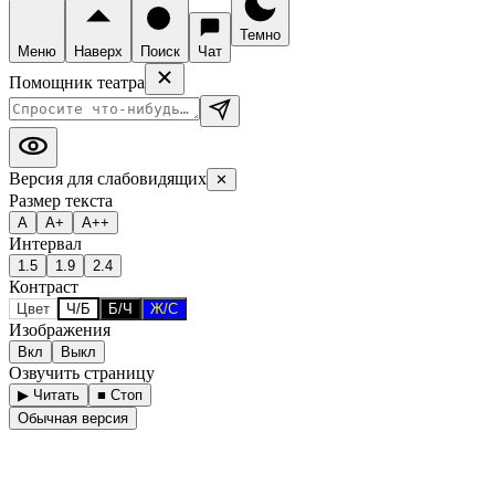
Темно
Меню
Наверх
Поиск
Чат
Помощник театра
Версия для слабовидящих
✕
Размер текста
А
А+
А++
Интервал
1.5
1.9
2.4
Контраст
Цвет
Ч/Б
Б/Ч
Ж/С
Изображения
Вкл
Выкл
Озвучить страницу
▶ Читать
■ Стоп
Обычная версия