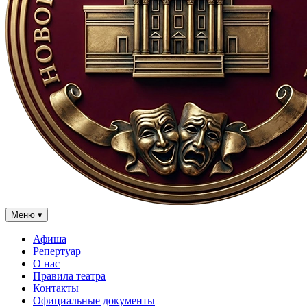
Меню
▾
Афиша
Репертуар
О нас
Правила театра
Контакты
Официальные документы