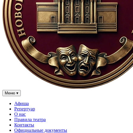
Меню
▾
Афиша
Репертуар
О нас
Правила театра
Контакты
Официальные документы