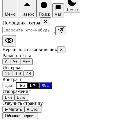
Темно
Меню
Наверх
Поиск
Чат
Помощник театра
Версия для слабовидящих
✕
Размер текста
А
А+
А++
Интервал
1.5
1.9
2.4
Контраст
Цвет
Ч/Б
Б/Ч
Ж/С
Изображения
Вкл
Выкл
Озвучить страницу
▶ Читать
■ Стоп
Обычная версия